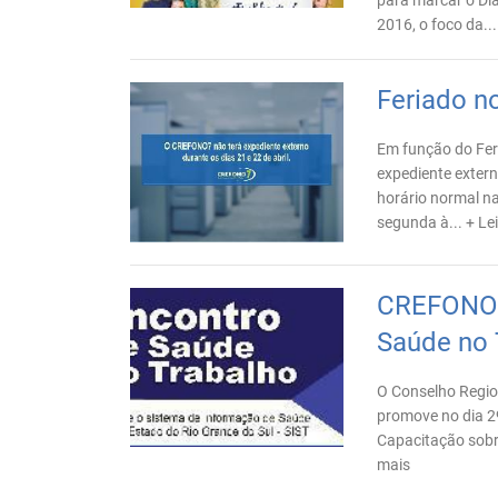
para marcar o Dia
2016, o foco da..
Feriado 
Em função do Fer
expediente extern
horário normal n
segunda à...
+ Le
CREFONO7
Saúde no 
O Conselho Regio
promove no dia 29
Capacitação sobr
mais