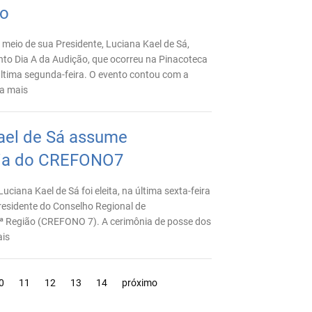
ão
eio de sua Presidente, Luciana Kael de Sá,
nto Dia A da Audição, que ocorreu na Pinacoteca
última segunda-feira. O evento contou com a
ia mais
ael de Sá assume
cia do CREFONO7
ciana Kael de Sá foi eleita, na última sexta-feira
residente do Conselho Regional de
ª Região (CREFONO 7). A cerimônia de posse dos
ais
0
11
12
13
14
próximo