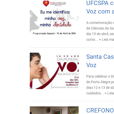
UFCSPA c
Voz com 
A comemoração do
de Ciências da Sa
dia 15 de abril, 
curso...
+ Leia ma
Santa Cas
Voz
Para celebrar o D
de Porto Alegre 
dias 12 e 13 de ab
cuidados...
+ Lei
CREFONO7 