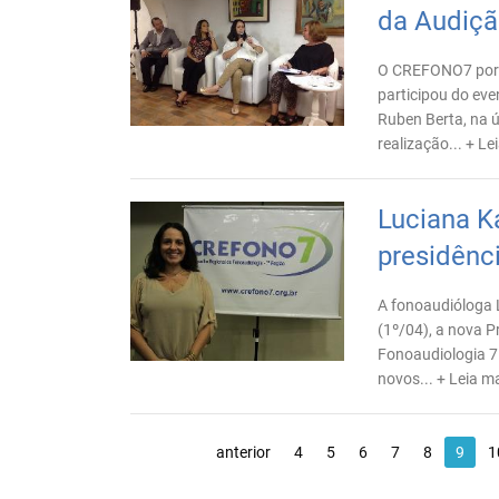
da Audiç
O CREFONO7 por m
participou do eve
Ruben Berta, na 
realização...
+ Le
Luciana K
presidên
A fonoaudióloga Lu
(1º/04), a nova P
Fonoaudiologia 7
novos...
+ Leia m
anterior
4
5
6
7
8
9
1