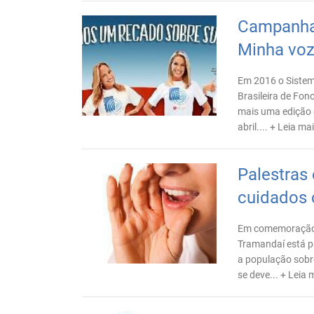
Campanha 
Minha voz
Em 2016 o Sistem
Brasileira de Fon
mais uma edição 
abril....
+ Leia ma
Palestras
cuidados 
Em comemoração a
Tramandaí está p
a população sobr
se deve...
+ Leia 