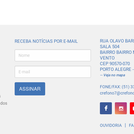
RUA OLAVO BARR
RECEBA NOTÍCIAS POR E-MAIL
SALA 504
BAIRRO BAIRRO
VENTO
CEP 90570-070
PORTO ALEGRE -
-- Veja no mapa
FONE/FAX: (51) 3
ASSINAR
crefono7@crefono
s
ados
|
OUVIDORIA
FA